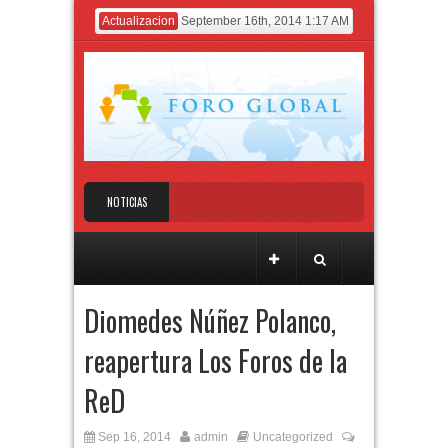
Actualizacion
September 16th, 2014 1:17 AM
NOTICIAS
Seguridad Ciudadana, Nación, Sociedad y
Pobreza
Situación Actual del Sistema Eléctrico
Diomedes Núñez Polanco,
Dominicano
Diomedes Núñez Polanco, reapertura Los Foros
reapertura Los Foros de la
de la ReD
ReD
Sep 16, 2014
admin
Uncategorized